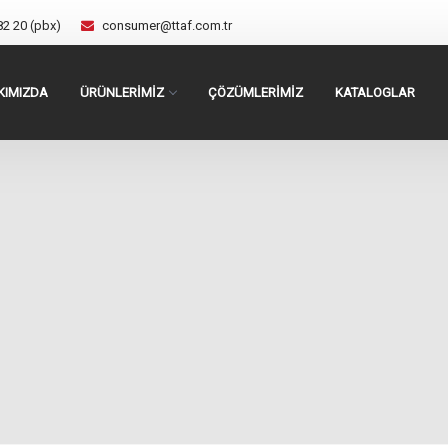
82 20 (pbx)
consumer@ttaf.com.tr
KIMIZDA
ÜRÜNLERİMİZ
ÇÖZÜMLERİMİZ
KATALOGLAR