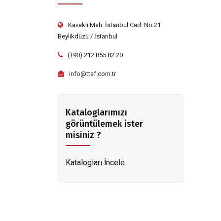
Kavaklı Mah. İstanbul Cad. No:21
Beylikdüzü / İstanbul
(+90) 212 855 82 20
info@ttaf.com.tr
Kataloglarımızı
görüntülemek ister
misiniz ?
Katalogları İncele