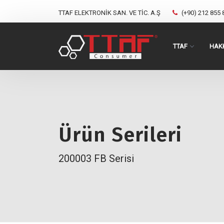
TTAF ELEKTRONİK SAN. VE TİC. A.Ş
(+90) 212 855 
TTAF
HAK
Ürün Serileri
200003 FB Serisi