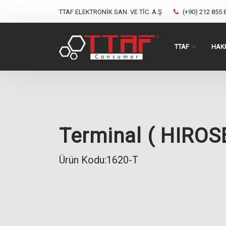
TTAF ELEKTRONİK SAN. VE TİC. A.Ş
(+90) 212 855 
TTAF
HAK
Terminal ( HIROS
Ürün Kodu:1620-T