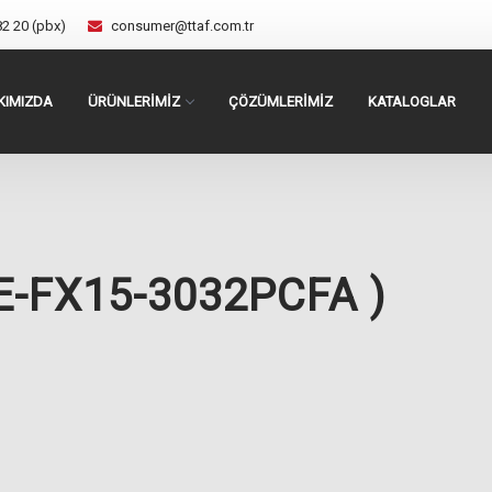
82 20 (pbx)
consumer@ttaf.com.tr
KIMIZDA
ÜRÜNLERİMİZ
ÇÖZÜMLERİMİZ
KATALOGLAR
E-FX15-3032PCFA )